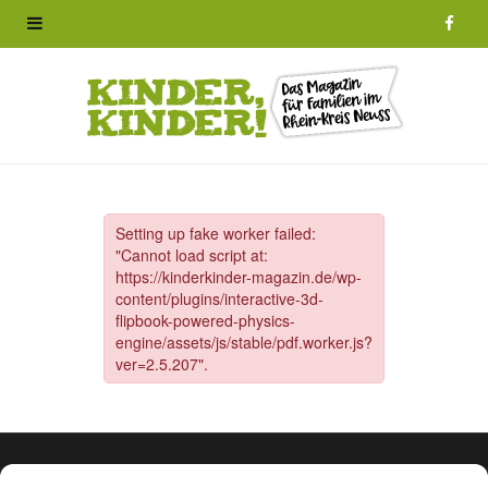
F
a
c
e
b
o
o
k
© 2025 Kinder Kinder! .
Impressum
I
Datenschutz
I
AGB
I
Cookie-Richtlinie