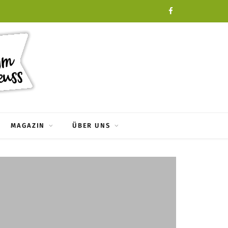
F
a
c
e
b
o
MAGAZIN
ÜBER UNS
o
k