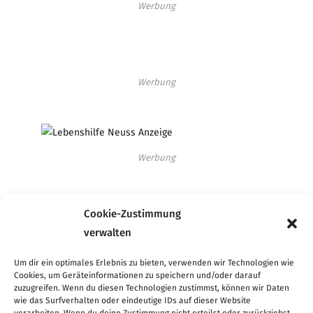
Werbung
Werbung
Werbung
Cookie-Zustimmung
verwalten
Um dir ein optimales Erlebnis zu bieten, verwenden wir Technologien wie
Cookies, um Geräteinformationen zu speichern und/oder darauf
zuzugreifen. Wenn du diesen Technologien zustimmst, können wir Daten
© 2025 Kinder Kinder! .
Impressum
I
Datenschutz
I
AGB
I
Cookie-Richtlinie
wie das Surfverhalten oder eindeutige IDs auf dieser Website
(EU)