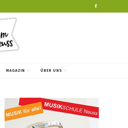
F
a
c
e
b
o
MAGAZIN
ÜBER UNS
o
k