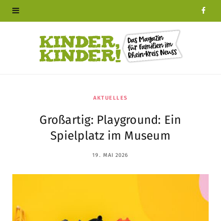
F
a
c
e
b
AKTUELLES
Großartig: Playground: Ein
o
Spielplatz im Museum
o
19. MAI 2026
k