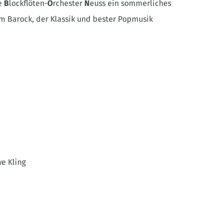
ge
B
lockflöten-
O
rchester
N
euss ein sommerliches
m Barock, der Klassik und bester Popmusik
e Kling