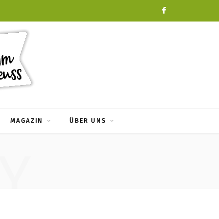
F
a
c
e
b
o
MAGAZIN
ÜBER UNS
o
Y
k