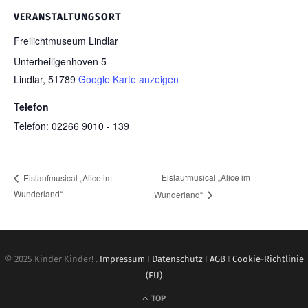
VERANSTALTUNGSORT
Freilichtmuseum Lindlar
Unterheiligenhoven 5
Lindlar
,
51789
Google Karte anzeigen
Telefon
Telefon: 02266 9010 - 139
Eislaufmusical „Alice im
Eislaufmusical „Alice im
Wunderland“
Wunderland“
© 2025 Kinder Kinder! .
Impressum
I
Datenschutz
I
AGB
I
Cookie-Richtlinie
(EU)
TOP