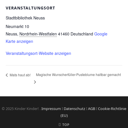
VERANSTALTUNGSORT
Stadtbibliothek Neuss
Neumarkt 10
Neuss
,
Nordrhein-Westfalen
41460
Deutschland
Google
Karte anzeigen
Veranstaltungsort-Website anzeigen
Magische Wunscherfüller-Pusteblume haltbar gemacht
Mats haut ab!
© 2025 Kinder Kinder! .
Impressum
I
Datenschutz
I
AGB
I
Cookie-Richtlinie
(EU)
TOP