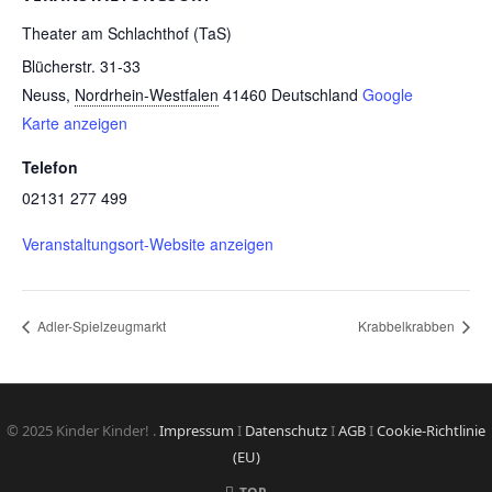
Theater am Schlachthof (TaS)
Blücherstr. 31-33
Neuss
,
Nordrhein-Westfalen
41460
Deutschland
Google
Karte anzeigen
Telefon
02131 277 499
Veranstaltungsort-Website anzeigen
Adler-Spielzeugmarkt
Krabbelkrabben
© 2025 Kinder Kinder! .
Impressum
I
Datenschutz
I
AGB
I
Cookie-Richtlinie
(EU)