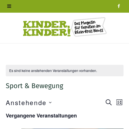
F
a
c
e
b
o
Es sind keine anstehenden Veranstaltungen vorhanden.
o
Sport & Bewegung
k
Anstehende
S
V
V
L
U
I
D
C
e
Vergangene Veranstaltungen
e
S
a
H
T
E
r
t
E
r