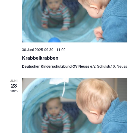
e
s
n
i
c
S
h
u
t
30.Juni 2025-09:30
-
11:00
c
Krabbelkrabben
e
h
Deutscher Kinderschutzbund OV Neuss e.V.
Schulstr.10, Neuss
n
e
JUNI
-
23
u
2025
N
n
a
d
v
i
A