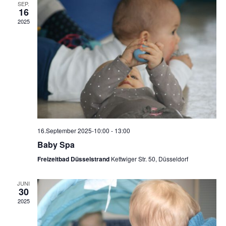
SEP.
u
a
16
a
m
2025
n
w
n
ä
s
h
s
t
l
t
a
e
n
a
l
.
t
l
16.September 2025-10:00
-
13:00
u
Baby Spa
t
n
Freizeitbad Düsselstrand
Kettwiger Str. 50, Düsseldorf
u
g
JUNI
n
30
A
2025
g
n