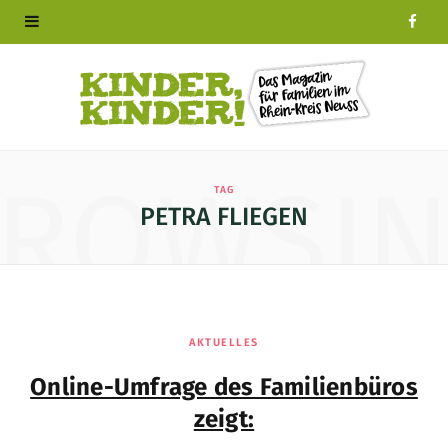
F
a
c
e
ROWSI
TAG
b
PETRA FLIEGEN
o
o
k
AKTUELLES
Online-Umfrage des Familienbüros
zeigt: