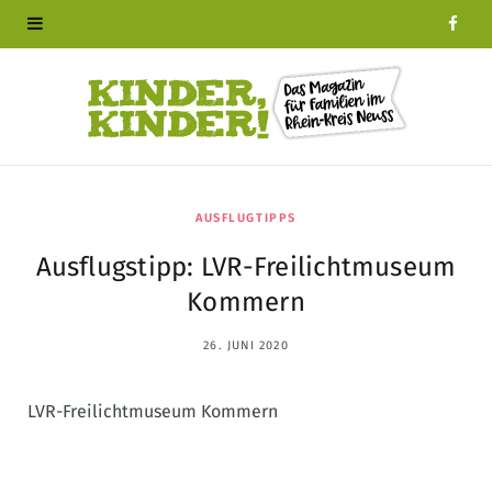
F
a
c
e
b
AUSFLUGTIPPS
Ausflugstipp: LVR-Freilichtmuseum
o
Kommern
o
26. JUNI 2020
k
LVR-Freilichtmuseum Kommern