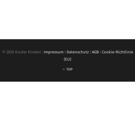
© 2025 Kinder Kinder! .
Impressum
I
Datenschutz
I
AGB
I
Cookie-Richtlinie
(EU)
TOP