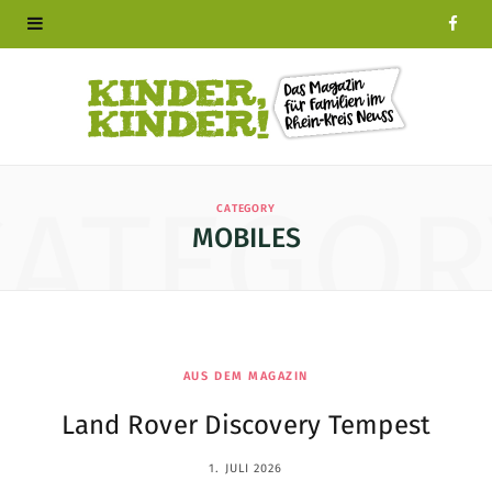
F
a
c
e
CATEGOR
CATEGORY
b
MOBILES
o
o
k
AUS DEM MAGAZIN
Land Rover Discovery Tempest
1. JULI 2026