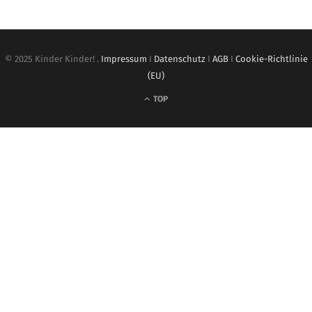
© 2025 Kinder Kinder! .
Impressum
I
Datenschutz
I
AGB
I
Cookie-Richtlinie
(EU)
TOP