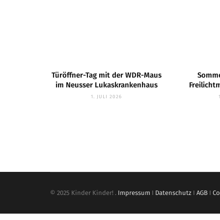
Türöffner-Tag mit der WDR-Maus
Somme
im Neusser Lukaskrankenhaus
Freilic
1. JULI 2026
© 2025 Kinder Kinder! .
Impressum
I
Datenschutz
I
AGB
I
Co