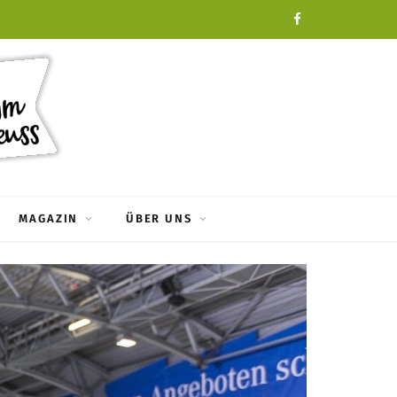
F
a
c
e
b
o
MAGAZIN
ÜBER UNS
o
k