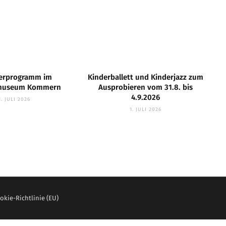
rprogramm im
Kinderballett und Kinderjazz zum
htmuseum Kommern
Ausprobieren vom 31.8. bis
4.9.2026
1. JULI 2026
1. JULI 2026
okie-Richtlinie (EU)