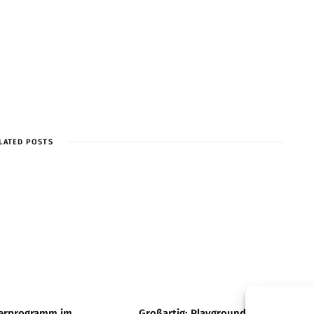
LATED POSTS
rprogramm im
Großartig: Playground: Ein