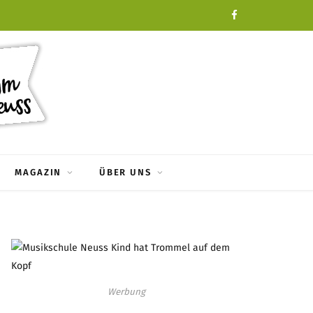
F
a
c
e
b
o
MAGAZIN
ÜBER UNS
o
k
Werbung