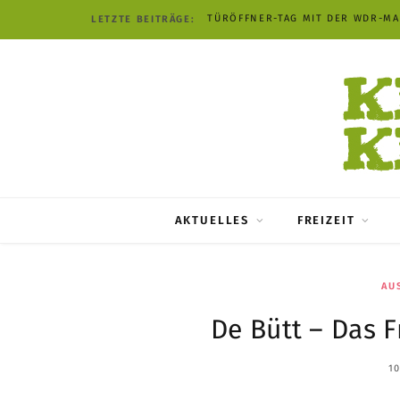
TÜRÖFFNER-TAG MIT DER WDR-M
LETZTE BEITRÄGE:
AKTUELLES
FREIZEIT
AU
De Bütt – Das F
10