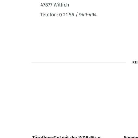
47877 Willich
Telefon: 0 21 56 / 949-494
RE
Türöffner-Tag mit der WDR-Maus
Somme