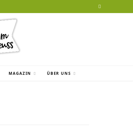
F
a
c
e
b
o
MAGAZIN
ÜBER UNS
o
k