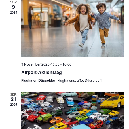
NOV.
u
a
9
a
m
2025
n
w
n
ä
s
h
s
t
l
t
a
e
n
a
l
.
9.November 2025-10:00
-
16:00
t
l
Airport-Aktionstag
u
Flughafen Düsseldorf
Flughafenstraße, Düsseldorf
t
n
SEP.
u
21
g
2025
n
A
g
n