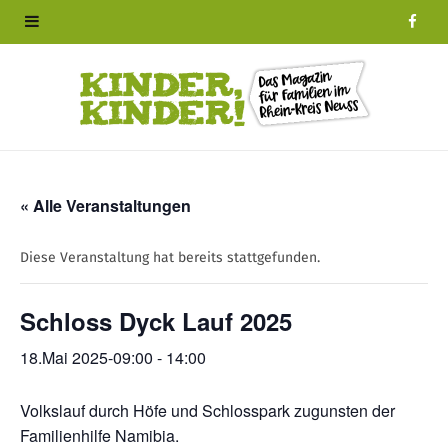
F
a
c
e
b
« Alle Veranstaltungen
o
Diese Veranstaltung hat bereits stattgefunden.
o
Schloss Dyck Lauf 2025
k
18.Mai 2025-09:00
-
14:00
Volkslauf durch Höfe und Schlosspark zugunsten der
Familienhilfe Namibia.