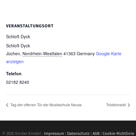
VERANSTALTUNGSORT
Schloß Dyck
Schloß Dyck
Jüchen
,
Nordrhein-Westfalen
41363
Germany
Google Karte
anzeigen
Telefon
02182 8240
Tag der offenen Tür der Musikschule Neuss
Trödelmarkt
© 2025 Kinder Kinder! .
Impressum
I
Datenschutz
I
AGB
I
Cookie-Richtlinie