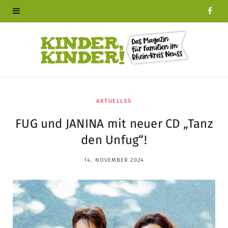
F
a
c
e
b
AKTUELLES
FUG und JANINA mit neuer CD „Tanz
o
den Unfug“!
o
14. NOVEMBER 2024
k