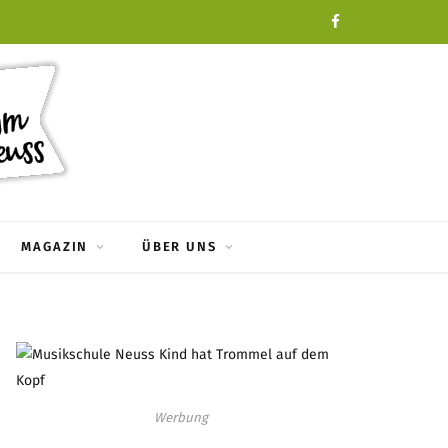
F
a
c
e
b
o
MAGAZIN
ÜBER UNS
o
k
Werbung