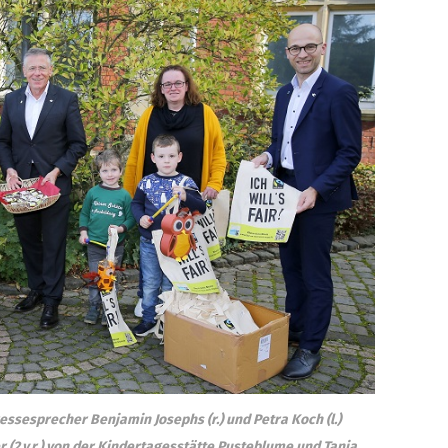
essesprecher Benjamin Josephs (r.) und Petra Koch (l.)
(2.v.r.) von der Kindertagesstätte Pusteblume und Tanja