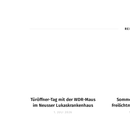
RE
Türöffner-Tag mit der WDR-Maus
Somme
im Neusser Lukaskrankenhaus
Freilic
1. JULI 2026