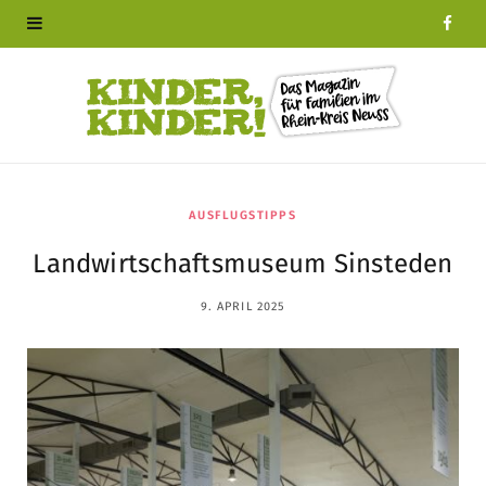
F
a
c
e
b
AUSFLUGSTIPPS
Landwirtschaftsmuseum Sinsteden
o
9. APRIL 2025
o
k