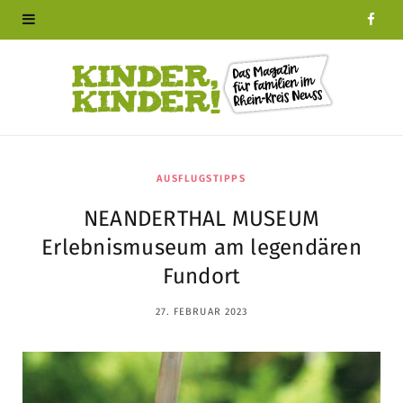
F
a
c
e
b
AUSFLUGSTIPPS
NEANDERTHAL MUSEUM
o
Erlebnismuseum am legendären
o
Fundort
k
27. FEBRUAR 2023