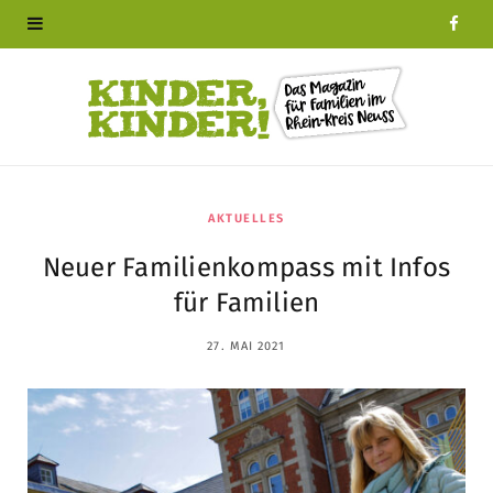
F
a
c
e
b
AKTUELLES
Neuer Familienkompass mit Infos
o
für Familien
o
27. MAI 2021
k