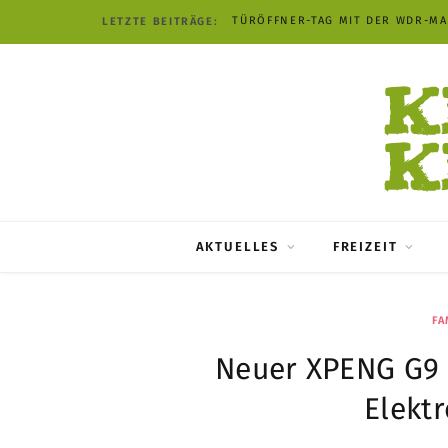
TÜRÖFFNER-TAG MIT DER WDR-M
LETZTE BEITRÄGE:
AKTUELLES
FREIZEIT
FA
Neuer XPENG G9 s
Elekt