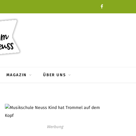
F
a
c
e
b
o
MAGAZIN
ÜBER UNS
o
k
Werbung