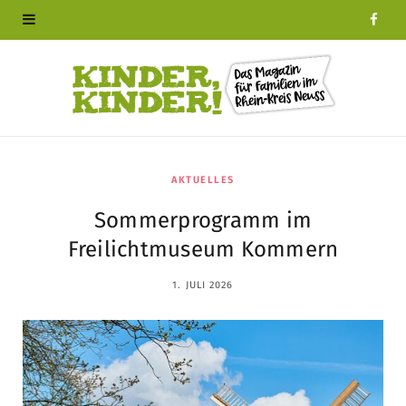
F
a
c
e
b
AKTUELLES
Sommerprogramm im
o
Freilichtmuseum Kommern
o
1. JULI 2026
k