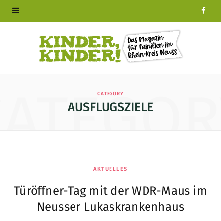
F
a
c
e
CATEGOR
CATEGORY
b
AUSFLUGSZIELE
o
o
k
AKTUELLES
Türöffner-Tag mit der WDR-Maus im
Neusser Lukaskrankenhaus